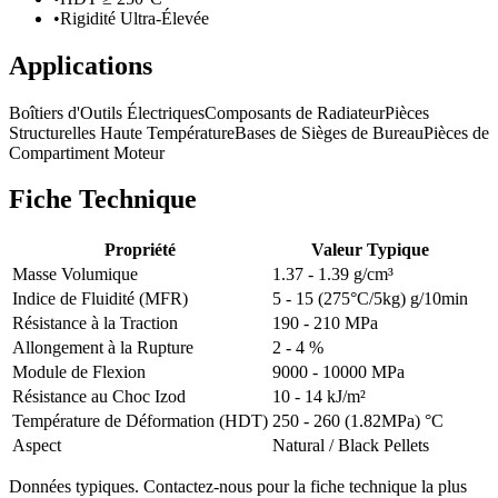
•
Rigidité Ultra-Élevée
Applications
Boîtiers d'Outils Électriques
Composants de Radiateur
Pièces
Structurelles Haute Température
Bases de Sièges de Bureau
Pièces de
Compartiment Moteur
Fiche Technique
Propriété
Valeur Typique
Masse Volumique
1.37 - 1.39 g/cm³
Indice de Fluidité (MFR)
5 - 15 (275°C/5kg) g/10min
Résistance à la Traction
190 - 210 MPa
Allongement à la Rupture
2 - 4 %
Module de Flexion
9000 - 10000 MPa
Résistance au Choc Izod
10 - 14 kJ/m²
Température de Déformation (HDT)
250 - 260 (1.82MPa) °C
Aspect
Natural / Black Pellets
Données typiques. Contactez-nous pour la fiche technique la plus