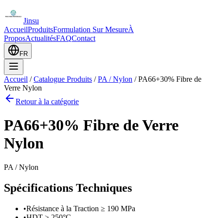
Jinsu
Accueil
Produits
Formulation Sur Mesure
À
Propos
Actualités
FAQ
Contact
FR
Accueil
/
Catalogue Produits
/
PA / Nylon
/
PA66+30% Fibre de
Verre Nylon
Retour à la catégorie
PA66+30% Fibre de Verre
Nylon
PA / Nylon
Spécifications Techniques
•
Résistance à la Traction ≥ 190 MPa
•
HDT ≥ 250°C