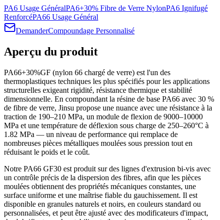
PA6 Usage Général
PA6+30% Fibre de Verre Nylon
PA6 Ignifugé
Renforcé
PA66 Usage Général
Demander
Compoundage Personnalisé
Aperçu du produit
PA66+30%GF (nylon 66 chargé de verre) est l'un des
thermoplastiques techniques les plus spécifiés pour les applications
structurelles exigeant rigidité, résistance thermique et stabilité
dimensionnelle. En compoundant la résine de base PA66 avec 30 %
de fibre de verre, Jinsu propose une nuance avec une résistance à la
traction de 190–210 MPa, un module de flexion de 9000–10000
MPa et une température de déflexion sous charge de 250–260°C à
1.82 MPa — un niveau de performance qui remplace de
nombreuses pièces métalliques moulées sous pression tout en
réduisant le poids et le coût.
Notre PA66 GF30 est produit sur des lignes d'extrusion bi-vis avec
un contrôle précis de la dispersion des fibres, afin que les pièces
moulées obtiennent des propriétés mécaniques constantes, une
surface uniforme et une maîtrise fiable du gauchissement. Il est
disponible en granules naturels et noirs, en couleurs standard ou
personnalisées, et peut être ajusté avec des modificateurs d'impact,