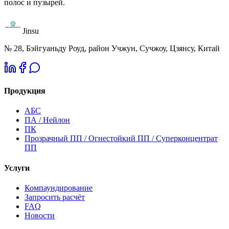
полос и пузырей.
Jinsu
№ 28, Бэйгуаньду Роуд, район Учжун, Сучжоу, Цзянсу, Китай
Продукция
АБС
ПА / Нейлон
ПК
Прозрачный ПП / Огнестойкий ПП / Суперконцентрат
ПП
Услуги
Компаундирование
Запросить расчёт
FAQ
Новости