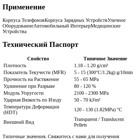
Применение
Корпуса Телефонов
Корпуса Зарядных Устройств
Уличное
Оборудование
Автомобильный Интерьер
Медицинские
Устройства
Технический Паспорт
Свойство
Типичное Значение
Плотность
1.18 - 1.20 g/cm³
Показатель Текучести (MFR)
5 - 15 (300°C/1.2kg) g/10min
Прочность на Растяжение
55 - 65 MPa
Удлинение при Разрыве
80 - 120 %
Модуль Упругости
2100 - 2300 MPa
Ударная Вязкость по Изоду
50 - 70 kJ/m²
Температура Деформации
120 - 130 (1.82MPa) °C
(HDT)
Transparent / Translucent
Внешний Вид
Pellets
Типичные значения. Свяжитесь с нами для получения