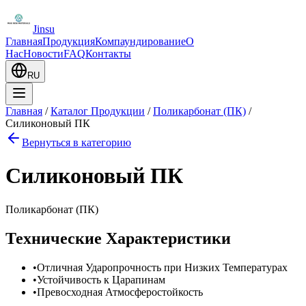
Jinsu
Главная
Продукция
Компаундирование
О
Нас
Новости
FAQ
Контакты
RU
Главная
/
Каталог Продукции
/
Поликарбонат (ПК)
/
Силиконовый ПК
Вернуться в категорию
Силиконовый ПК
Поликарбонат (ПК)
Технические Характеристики
•
Отличная Ударопрочность при Низких Температурах
•
Устойчивость к Царапинам
•
Превосходная Атмосферостойкость