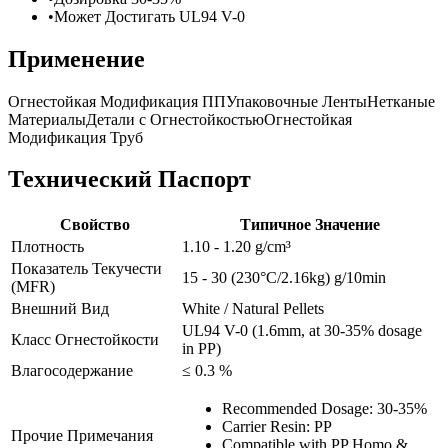
•
Может Достигать UL94 V-0
Применение
Огнестойкая Модификация ПП
Упаковочные Ленты
Нетканые
Материалы
Детали с Огнестойкостью
Огнестойкая
Модификация Труб
Технический Паспорт
Свойство
Типичное Значение
Плотность
1.10 - 1.20 g/cm³
Показатель Текучести
15 - 30 (230°C/2.16kg) g/10min
(MFR)
Внешний Вид
White / Natural Pellets
UL94 V-0 (1.6mm, at 30-35% dosage
Класс Огнестойкости
in PP)
Влагосодержание
≤ 0.3 %
Recommended Dosage: 30-35%
Carrier Resin: PP
Прочие Примечания
Compatible with PP Homo &