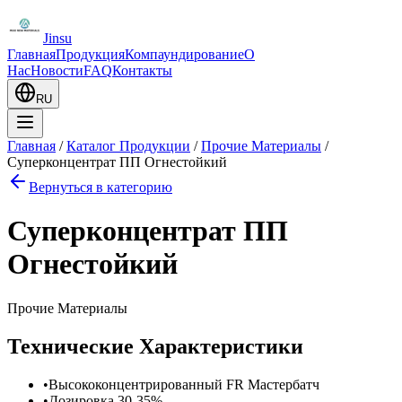
Jinsu
Главная
Продукция
Компаундирование
О
Нас
Новости
FAQ
Контакты
RU
Главная
/
Каталог Продукции
/
Прочие Материалы
/
Суперконцентрат ПП Огнестойкий
Вернуться в категорию
Суперконцентрат ПП
Огнестойкий
Прочие Материалы
Технические Характеристики
•
Высококонцентрированный FR Мастербатч
•
Дозировка 30-35%