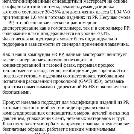
негалогенизированный огнезащитный мастербатч на основе
фосфорно-азотной системы, рекомендуемая дозировка
которого составляет 30–35% для достижения класса UL94 V-0
при толщине 1,6 мм в готовых изделиях из PP. Несущая смола
— PP, что обеспечивает легкое и равномерное
диспергирование как в гомополимере, так и в сополимере PP;
содержание влаги поддерживается на уровне ≤0,3%.
Фактическая концентрация может быть индивидуально
подобрана в зависимости от сценария применения заказчика.
Как и наши компаунды FR PP, данный мастербатч действует
за счет синергии механизмов огнезащиты в
конденсированной и газовой фазах, прерывая процесс
теплообмена и отводя тепло, необходимое для горения. Это
позволяет готовым изделиям соответствовать требованиям
испытания раскаленной проволокой (GWFI 850), оставаясь
при этом совместимыми с директивой RoHS и экологически
безопасными.
Продукт идеально подходит для модификации изделий из PP,
которые сложно приобрести в виде предварительно
компаундированных огнезащитных марок: деталей литья под
давлением, упаковочных лент, нетканых материалов и труб.
Jinsu поставляет мастербатч напрямую с завода, предоставляет
бесплатные образцы, работает с низким минимальным