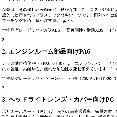
ABSは、その優れた表面光沢、良好な加工性、コスト効率
般的に使用されるプラスチック材料の一つです。耐熱ABSは自動
マッチング対応、最小注文量25kgから。
**推奨グレード：** • 透明ABS — 高透明性 • 耐熱ABS — ビカ
2
2. エンジンルーム部品向けPA6
ガラス繊維強化PA6（PA6+GF30）は、エンジンカバー、
は高強度、高耐熱性、優れた耐油性を兼ね備えています。Jins
**推奨グレード：** • PA6+GF30 — 引張≥170MPa, HDT>200°
3
3. ヘッドライトレンズ・カバー向けPC
ポリカーボネート（PC）は、その超高光透過率、衝撃強度、
設計自由度が高く、安全性も優れています。Jinsuは光透過率