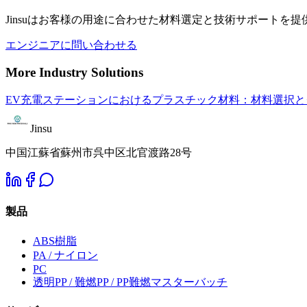
Jinsuはお客様の用途に合わせた材料選定と技術サポート
エンジニアに問い合わせる
More Industry Solutions
EV充電ステーションにおけるプラスチック材料：材料選択と
Jinsu
中国江蘇省蘇州市呉中区北官渡路28号
製品
ABS樹脂
PA / ナイロン
PC
透明PP / 難燃PP / PP難燃マスターバッチ