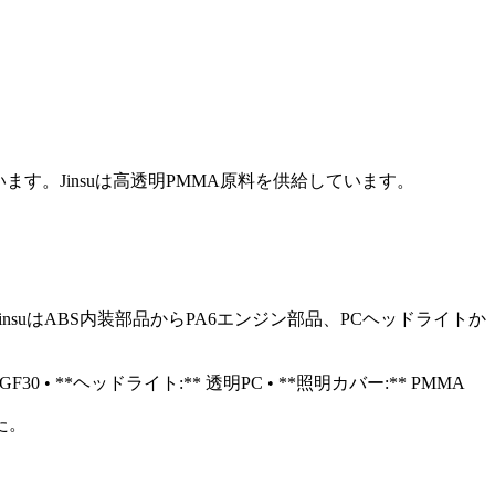
す。Jinsuは高透明PMMA原料を供給しています。
uはABS内装部品からPA6エンジン部品、PCヘッドライトか
F30 • **ヘッドライト:** 透明PC • **照明カバー:** PMMA
た。