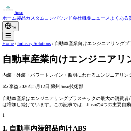
Jinsu
ホーム
製品
カスタムコンパウンド
会社概要
ニュース
よくある
JA
Home
/
Industry Solutions
/
自動車産業向けエンジニアリングプ
自動車産業向けエンジニアリ
内装・外装・パワートレイン・照明にわたるエンジニアリン
✍️
李益
|
2026年5月12日
|
蘇州Jinsu技術部
自動車産業はエンジニアリングプラスチックの最大の消費者
は増加し続けています。この記事では、Jinsuの4つの主
1
1. 自動車内装部品向けABS