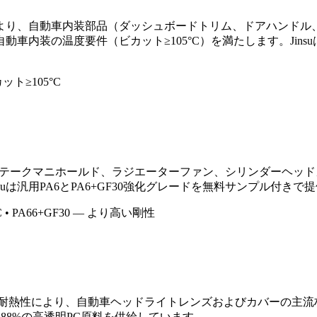
により、自動車内装部品（ダッシュボードトリム、ドアハンドル
車内装の温度要件（ビカット≥105°C）を満たします。Jins
ット≥105°C
インテークマニホールド、ラジエーターファン、シリンダーヘッド
uは汎用PA6とPA6+GF30強化グレードを無料サンプル付きで
C • PA66+GF30 — より高い剛性
耐熱性により、自動車ヘッドライトレンズおよびカバーの主流材
≥88%の高透明PC原料を供給しています。